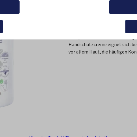
swählen
Auswahl s
Regeneration
Handschutz
Im
Die speziell zur mehrfachen täg
Handschutzcreme eignet sich beso
vor allem Haut, die häufigen Kon