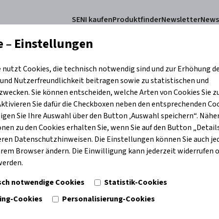
SENI kaufen
Produktfinder
Newsletter
New
e – Einstellungen
e nutzt Cookies, die technisch notwendig sind und zur Erhöhung d
duktkategorien
Hautpflege
Fachkräfte
Wissensdatenbank
Nachha
 und Nutzerfreundlichkeit beitragen sowie zu statistischen und
wecken. Sie können entscheiden, welche Arten von Cookies Sie z
tivieren Sie dafür die Checkboxen neben den entsprechenden Co
igen Sie Ihre Auswahl über den Button ‚Auswahl speichern“. Nähe
nen zu den Cookies erhalten Sie, wenn Sie auf den Button „Details
eren Datenschutzhinweisen. Die Einstellungen können Sie auch je
Ihrem Browser ändern. Die Einwilligung kann jederzeit widerrufen 
werden.
sch notwendige Cookies
Statistik-Cookies
ing-Cookies
Personalisierung-Cookies