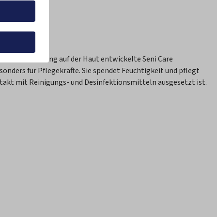
peichern
creme
pressum
lichen Anwendung auf der Haut entwickelte Seni Care
nders für Pflegekräfte. Sie spendet Feuchtigkeit und pflegt
takt mit Reinigungs- und Desinfektionsmitteln ausgesetzt ist.