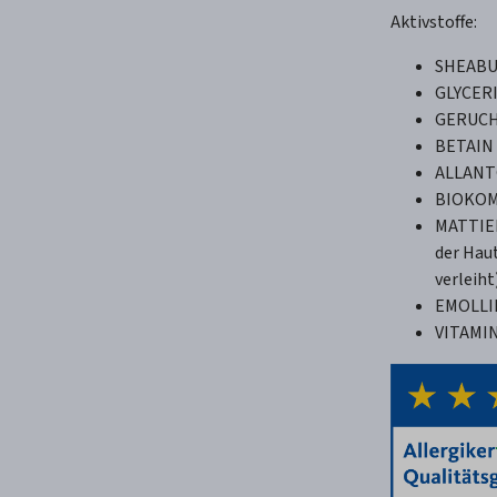
Aktivstoffe:
SHEAB
GLYCER
GERUCH
BETAIN
ALLANT
BIOKOM
MATTIER
der Hau
verleiht
EMOLLI
VITAMIN