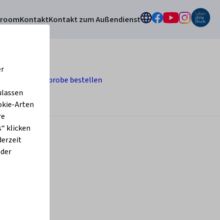
sroom
Kontakt
Kontakt zum Außendienst
er
ltigkeit
Gratisprobe bestellen
ulassen
okie-Arten
re
“ klicken
derzeit
oder