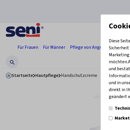
Cooki
Diese Seit
Für Frauen
Für Männer
Pflege von Angehörigen
Pro
Sicherheit
Marketingz
möchten.Ak
und bestät
Startseite
Hautpflege
Handschutzcreme
Informatio
und in uns
direkt in 
geändert 
Techni
Market