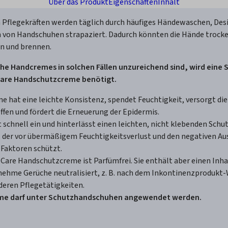
Über das Produkt
Eigenschaften
Inhalt
 Pflegekräften werden täglich durch häufiges Händewaschen, Des
 von Handschuhen strapaziert. Dadurch könnten die Hände trocke
in und brennen.
he Handcremes in solchen Fällen unzureichend sind,
wird eine
 Care Handschutzcreme benötigt.
e hat eine leichte Konsistenz, spendet Feuchtigkeit, versorgt di
fen und fördert die Erneuerung der Epidermis.
t schnell ein und hinterlässt einen leichten, nicht klebenden Schu
 der vor übermäßigem Feuchtigkeitsverlust und den negativen A
 Faktoren schützt.
 Care Handschutzcreme ist Parfümfrei. Sie enthält aber einen Inhal
ehme Gerüche neutralisiert, z. B. nach dem Inkontinenzprodukt-
deren Pflegetätigkeiten.
me darf unter Schutzhandschuhen angewendet werden.