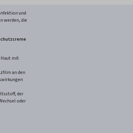
infektion und
n werden, die
 Schutzcreme
e Haut mit
tzfilm an den
uswirkungen
tsstoff, der
Wechsel oder