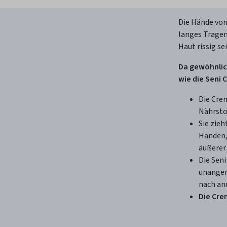
Die Hände von
langes Tragen
Haut rissig se
Da gewöhnlic
wie die Seni
Die Crem
Nährstof
Sie zieh
Händen,
äußerer
Die Seni
unangen
nach an
Die Cre