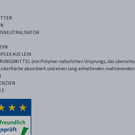
UTTER
IN
SNEUTRALISATOR
OIN
PLEX AUS LEIN
UNGSMITTEL (ein Polymer natürlichen Ursprungs, das überschüs
toberfläche absorbiert und einen lang anhaltenden mattierenden 
)
ENZIEN
 E