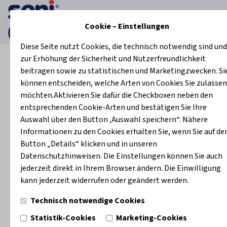
Cookie – Einstellungen
Startseite
Fachkräfte
SENIOMAT.NET
Diese Seite nutzt Cookies, die technisch notwendig sind und
zur Erhöhung der Sicherheit und Nutzerfreundlichkeit
SENIOMAT.NET
beitragen sowie zu statistischen und Marketingzwecken. Si
können entscheiden, welche Arten von Cookies Sie zulassen
möchten.Aktivieren Sie dafür die Checkboxen neben den
entsprechenden Cookie-Arten und bestätigen Sie Ihre
Auswahl über den Button ‚Auswahl speichern“. Nähere
Informationen zu den Cookies erhalten Sie, wenn Sie auf de
Button „Details“ klicken und in unseren
Der Seniomat ist eine moderne Software zur optimierten
Datenschutzhinweisen. Die Einstellungen können Sie auch
Versorgung von Pflegeheimen mit Inkontinenzprodukten.
jederzeit direkt in Ihrem Browser ändern. Die Einwilligung
Sie hilft Pflegeeinrichtungen bei der Bedarfsplanung,
kann jederzeit widerrufen oder geändert werden.
Kostenkontrolle und Bestellung von
Inkontinenzhilfsmitteln. Vorteil: Das Pflegepersonal wird
Technisch notwendige Cookies
bei administrativen Prozessen entlastet, die
Statistik-Cookies
Marketing-Cookies
Wirtschaftlichkeit der Pflege wird optimiert und die