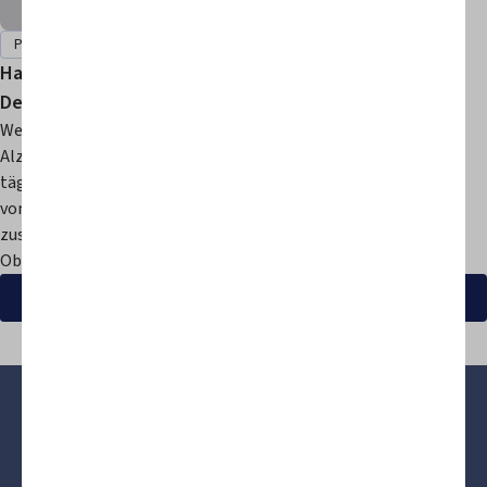
Pflege von Angehörigen
Verzorgers
Harninkontinenz bei Menschen mit
Demenz – Was Sie wissen müssen
Wenn Sie sich um eine Person mit Demenz oder
Alzheimer kümmern, stoßen Sie auf viele
tägliche Hürden. Das Auftreten
von Harninkontinenz kann dabei zu einer
zusätzlichen Herausforderung werden.
Obwohl...
Alle Ratgeber ansehen
Inkontinenzprodukte
Seni für Frauen