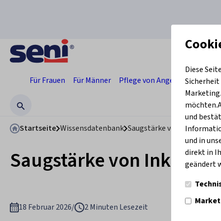
Cooki
Diese Seit
Für Frauen
Für Männer
Pflege von Angehörigen
Pro
Sicherheit
Marketingz
möchten.Ak
und bestät
Startseite
Wissensdatenbank
Saugstärke von Inkontinenz
Informatio
und in uns
Saugstärke von Inkontin
direkt in 
geändert 
Techni
Market
18 Februar 2026
/
2 Minuten Lesezeit