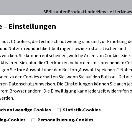
SENI kaufen
Produktfinder
Newsletter
New
e – Einstellungen
e nutzt Cookies, die technisch notwendig sind und zur Erhöhung d
duktkategorien
Hautpflege
Fachkräfte
Wissensdatenbank
Nachha
 und Nutzerfreundlichkeit beitragen sowie zu statistischen und
wecken. Sie können entscheiden, welche Arten von Cookies Sie z
tivieren Sie dafür die Checkboxen neben den entsprechenden Co
igen Sie Ihre Auswahl über den Button ‚Auswahl speichern“. Nähe
produkten einfach korrekt vergleichen
nen zu den Cookies erhalten Sie, wenn Sie auf den Button „Details
eren Datenschutzhinweisen. Die Einstellungen können Sie auch je
enzprodukten einfach korr
Ihrem Browser ändern. Die Einwilligung kann jederzeit widerrufen 
werden.
sch notwendige Cookies
Statistik-Cookies
ing-Cookies
Personalisierung-Cookies