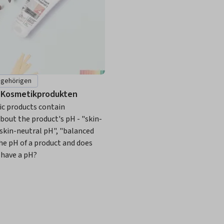
ngehörigen
 Kosmetikprodukten
c products contain
bout the product's pH - "skin-
"skin-neutral pH", "balanced
the pH of a product and does
 have a pH?