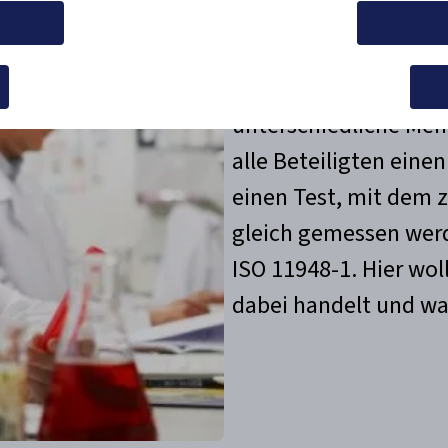
swählen
Auswahl s
Inkontinenzprodukte 
anders sitzen, aus ve
Im
unterschiedliche Men
alle Beteiligten eine
einen Test, mit dem 
gleich gemessen wer
ISO 11948-1. Hier wol
dabei handelt und war