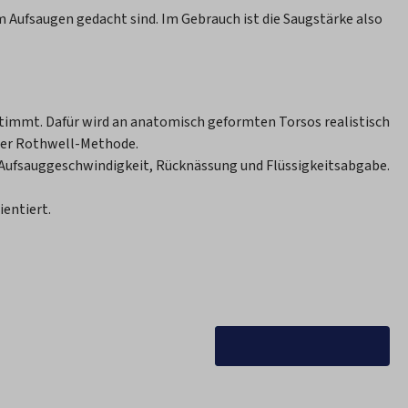
m Aufsaugen gedacht sind. Im Gebrauch ist die Saugstärke also
stimmt. Dafür wird an anatomisch geformten Torsos realistisch
 der Rothwell-Methode.
 Aufsauggeschwindigkeit, Rücknässung und Flüssigkeitsabgabe.
entiert.
Alle Ratgeber ansehen