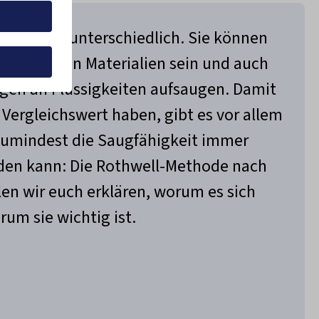
peichern
sind sehr unterschiedlich. Sie können
rschiedenen Materialien sein und auch
pressum
gen an Flüssigkeiten aufsaugen. Damit
n Vergleichswert haben, gibt es vor allem
zumindest die Saugfähigkeit immer
den kann: Die Rothwell-Methode nach
len wir euch erklären, worum es sich
um sie wichtig ist.