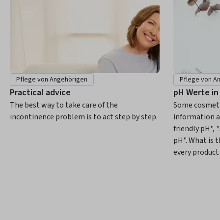
Pflege von Angehörigen
Pflege von A
Practical advice
pH Werte in
The best way to take care of the
Some cosmeti
incontinence problem is to act step by step.
information a
friendly pH", 
pH". What is 
every product