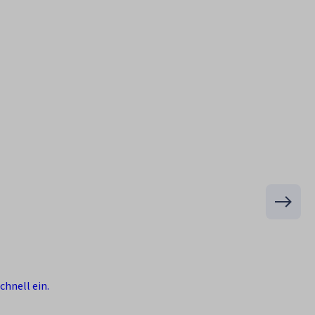
P
chnell ein.
Di