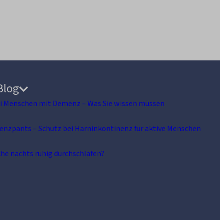
Blog
i Menschen mit Demenz – Was Sie wissen müssen
nenzpants – Schutz bei Harninkontinenz für aktive Menschen
he nachts ruhig durchschlafen?