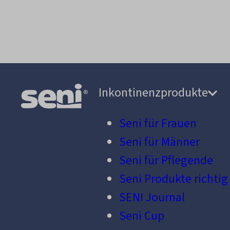
Inkontinenzprodukte
Seni für Frauen
Seni für Männer
Seni für Pflegende
Seni Produkte richtig
SENI Journal
Seni Cup